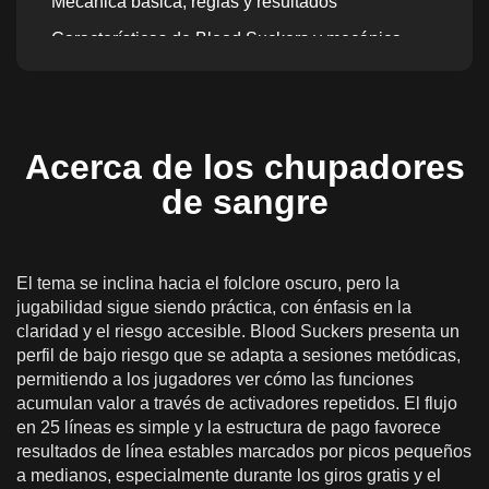
Mecánica básica, reglas y resultados
Características de Blood Suckers y mecánica
adicional
RTP chupasangre, volatilidad y potencial
máximo de victoria
Acerca de los chupadores
Cómo abordar a los chupasangres de manera
responsable
de sangre
Jugar a Blood Suckers Online por dinero real en
España
El tema se inclina hacia el folclore oscuro, pero la
Depósitos, Pagos y Juego Responsable en
jugabilidad sigue siendo práctica, con énfasis en la
España
claridad y el riesgo accesible. Blood Suckers presenta un
Versión móvil de Blood Suckers
perfil de bajo riesgo que se adapta a sesiones metódicas,
permitiendo a los jugadores ver cómo las funciones
acumulan valor a través de activadores repetidos. El flujo
en 25 líneas es simple y la estructura de pago favorece
resultados de línea estables marcados por picos pequeños
a medianos, especialmente durante los giros gratis y el