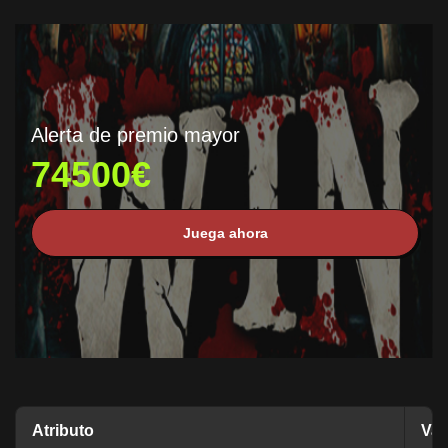
Alerta de premio mayor
74500€
Juega ahora
Atributo
Val