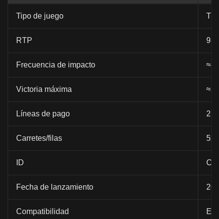
Tipo de juego
Tra
RTP
98
Frecuencia de impacto
≈4
Victoria máxima
≈ap
Líneas de pago
25
Carretes/filas
5x3
ID
Ch
Fecha de lanzamiento
20
Compatibilidad
Esc