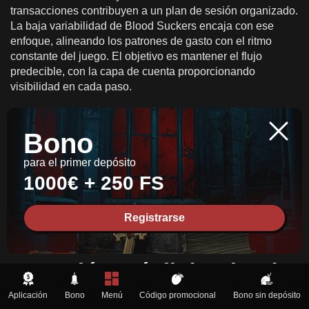
transacciones contribuyen a un plan de sesión organizado.
La baja variabilidad de Blood Suckers encaja con ese
enfoque, alineando los patrones de gasto con el ritmo
constante del juego. El objetivo es mantener el flujo
predecible, con la capa de cuenta proporcionando
visibilidad en cada paso.
Admitimos entornos donde los límites de depósito, los
tiempos de espera y los períodos de enfriamiento
Bono
opcionales son visibles y fáciles de aplicar. Estas
herramientas complementan una sesión basada en visitas
para el primer depósito
frecuentes y actividad de funciones rutinarias. Juntos
1000€ + 250 FS
ayudan a enmarcar el juego como un pasatiempo
mesurado que respeta los límites y mantiene el tono
Registrarse
tranquilo del juego en cualquier dispositivo u hora del día.
Versión móvil de Blood
Suckers
Aplicación
Bono
Menú
Código promocional
Bono sin depósito